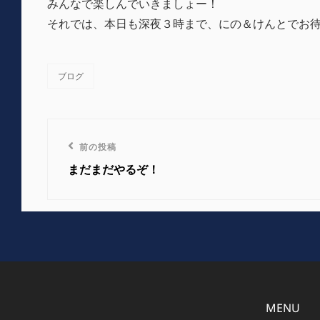
みんなで楽しんでいきましょー！
それでは、本日も深夜３時まで、にの＆けんとでお
ブログ
カ
テ
ゴ
リ
投
ー
前
前の投稿
稿
の
まだまだやるぞ！
投
ナ
稿
ビ
ゲ
ー
MENU