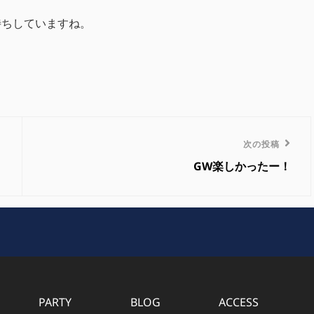
待ちしていますね。
次
次の投稿
の
GW楽しかったー！
投
稿
PARTY
BLOG
ACCESS