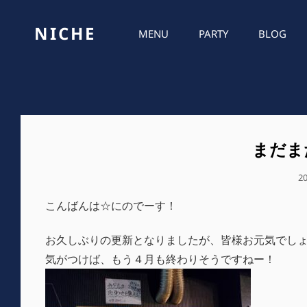
NICHE
MENU
PARTY
BLOG
まだま
公
2
開
こんばんは☆にのでーす！
日
お久しぶりの更新となりましたが、皆様お元気でし
気がつけば、もう４月も終わりそうですねー！