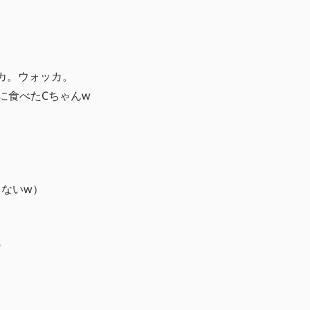
！
カ。ウォッカ。
に食べたCちゃんw
ないw）
♡