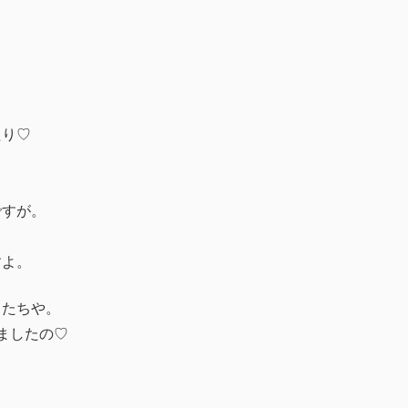
たり♡
ですが。
すよ。
男たちや。
ましたの♡