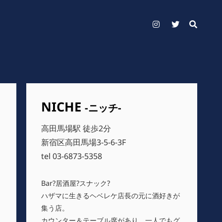
Instagram
Twitter
NICHE
-ニッチ-
高田馬場駅 徒歩2分
新宿区高田馬場3-5-6-3F
tel 03-6873-5358
Bar?居酒屋?スナック?
ハザマに生きるヘベレケ店長の元に酒好きが
集う店。
カウンター＆テーブル席があり、一人でもグ