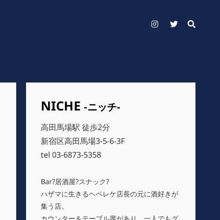
Instagram
Twitter
NICHE
-ニッチ-
高田馬場駅 徒歩2分
新宿区高田馬場3-5-6-3F
tel 03-6873-5358
Bar?居酒屋?スナック?
ハザマに生きるヘベレケ店長の元に酒好きが
集う店。
カウンター＆テーブル席があり、一人でもグ