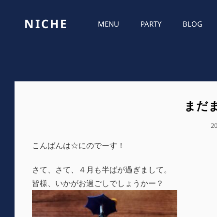
NICHE
MENU
PARTY
BLOG
まだ
公
2
開
こんばんは☆にのでーす！
日
さて、さて、４月も半ばが過ぎまして。
皆様、いかがお過ごしでしょうかー？