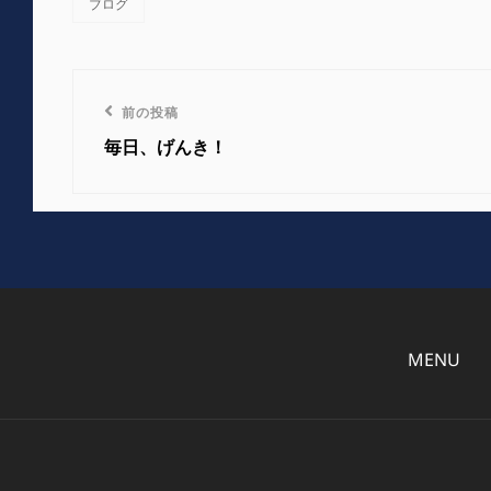
ブログ
カ
テ
ゴ
リ
投
ー
前
前の投稿
稿
の
毎日、げんき！
投
ナ
稿
ビ
ゲ
ー
MENU
シ
ョ
ン