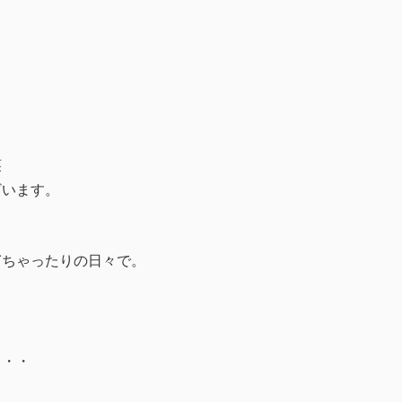
笑
ざいます。
ぎちゃったりの日々で。
？
・・・