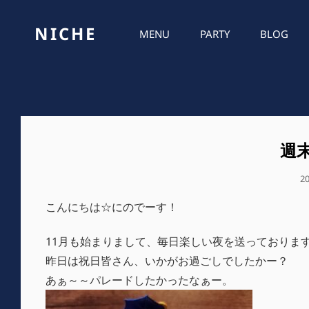
NICHE
MENU
PARTY
BLOG
週
公
2
開
こんにちは☆にのでーす！
日
11月も始まりまして、毎日楽しい夜を送っておりま
昨日は祝日皆さん、いかがお過ごしでしたかー？
あぁ～～パレードしたかったなぁー。