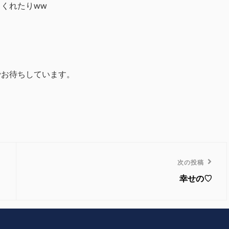
くれたりww
でお待ちしています。
次
次の投稿
の
幸せの♡
投
稿