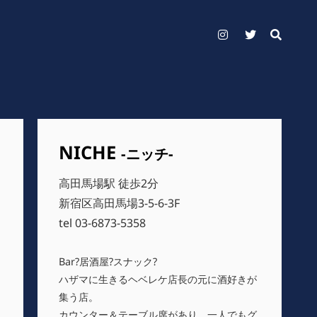
Instagram
Twitter
NICHE
-ニッチ-
高田馬場駅 徒歩2分
新宿区高田馬場3-5-6-3F
tel 03-6873-5358
Bar?居酒屋?スナック?
ハザマに生きるヘベレケ店長の元に酒好きが
集う店。
カウンター＆テーブル席があり、一人でもグ