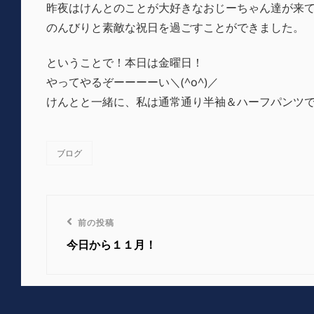
昨夜はけんとのことが大好きなおじーちゃん達が来て
のんびりと素敵な祝日を過ごすことができました。
ということで！本日は金曜日！
やってやるぞーーーーい＼(^o^)／
けんとと一緒に、私は通常通り半袖＆ハーフパンツ
ブログ
カ
テ
ゴ
リ
投
ー
前
前の投稿
稿
の
今日から１１月！
投
ナ
稿
ビ