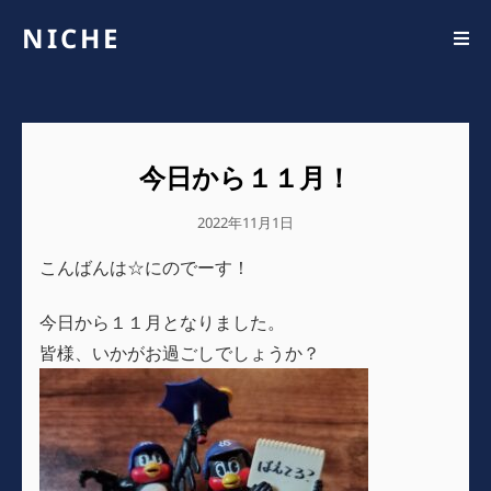
NICHE
今日から１１月！
公
2022年11月1日
開
こんばんは☆にのでーす！
日
今日から１１月となりました。
皆様、いかがお過ごしでしょうか？