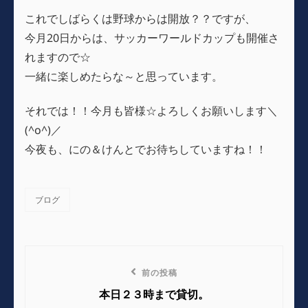
これでしばらくは野球からは開放？？ですが、
今月20日からは、サッカーワールドカップも開催さ
れますので☆
一緒に楽しめたらな～と思っています。
それでは！！今月も皆様☆よろしくお願いします＼
(^o^)／
今夜も、にの＆けんとでお待ちしていますね！！
ブログ
カ
テ
ゴ
リ
投
ー
前
前の投稿
稿
の
本日２３時まで貸切。