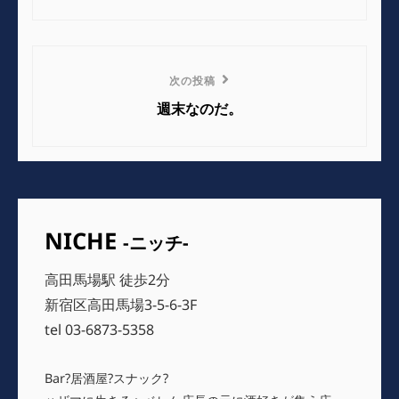
ナ
投
稿
ビ
ゲ
次
次の投稿
の
ー
週末なのだ。
投
シ
稿
ョ
ン
NICHE
-ニッチ-
高田馬場駅 徒歩2分
新宿区高田馬場3-5-6-3F
tel 03-6873-5358
Bar?居酒屋?スナック?