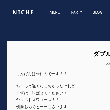
NICHE
MENU
PARTY
BLOG
ダブ
公
2
開
こんばんは☆にのでーす！！
日
ちょっと遅くなっちゃったけれど、
まずは！叫ばせてください！
ヤクルトスワローズ！！
優勝おめでとーーございます！！