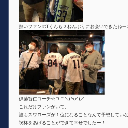
熱いファンのTくんも２ねんぶりにお会いできたねー
伊藤智仁コーチ☆ユニ＼(^o^)／
これだけファンがいて、
誰もスワローズが１位になることなんて予想していな
祝杯をあげることができて幸せでしたー！！