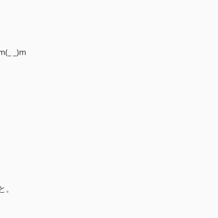
 _)m
と。