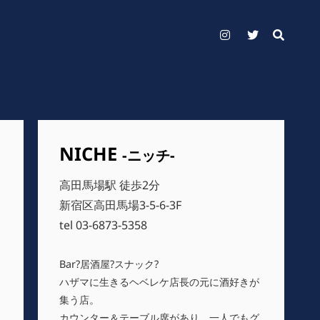
Instagram
Twitter
NICHE
-ニッチ-
高田馬場駅 徒歩2分
新宿区高田馬場3-5-6-3F
tel 03-6873-5358
Bar?居酒屋?スナック?
ハザマに生きるヘベレケ店長の元に酒好きが
集う店。
カウンター＆テーブル席があり、一人でもグ