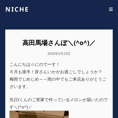
NICHE
高田馬場さんぽ＼(^o^)／
公
2026年6月23日
開
こんにちは☆にのでーす！
日
６月も後半！皆さんいかがお過ごしでしょうか？
梅雨でじめじめ～～雨の中でもご来店ありがとうご
ざいます。
先日Iくんのご実家で作っているメロンが届いたので
す＼(^o^)／