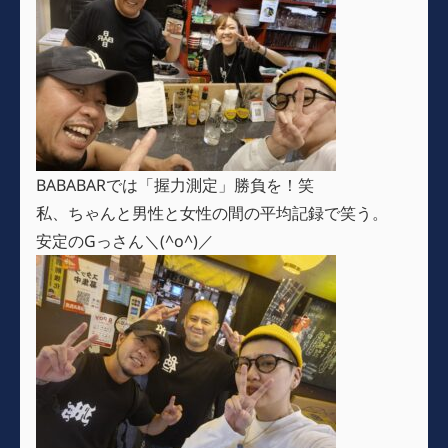
BABABARでは「握力測定」勝負を！笑
私、ちゃんと男性と女性の間の平均記録で笑う。
安定のGっさん＼(^o^)／