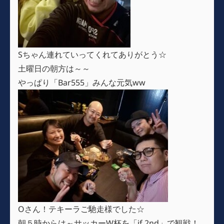
Sちゃん連れていってくれてありがとう☆
土曜日の朝方は～～
やっぱり「Bar555」みんな元気ww
Oさん！テキーラご馳走様でした☆
朝５時からは～サッカーW杯を「if 2nd」で観戦！