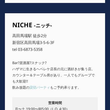
稿
ョ
ン
NICHE
-ニッチ-
高田馬場駅 徒歩2分
新宿区高田馬場3-5-6-3F
tel 03-6873-5358
Bar?居酒屋?スナック?
ハザマに生きるヘベレケ店長の元に酒好きが集う店。
カウンター＆テーブル席があり、一人でもグループで
も大歓迎!!
飲み放題の
貸切パーティ
もご予約承ります。
営業時間
月〜土 19:00〜朝5:00（L.O. 4:30）