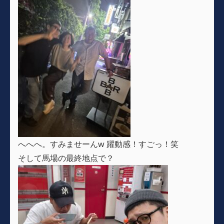
へへへ。すみませーんw 躍動感！すごっ！笑
そして馬場の最終地点で？