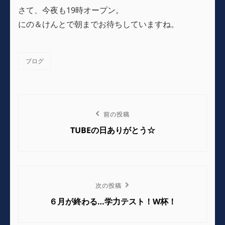
さて、今夜も19時オープン。
にの＆けんとで朝までお待ちしていますね。
ブログ
カ
テ
ゴ
リ
投
ー
前
前の投稿
稿
の
TUBEの日ありがとう☆
ナ
投
稿
ビ
ゲ
次
次の投稿
の
ー
６月が終わる…学力テスト！W杯！
投
シ