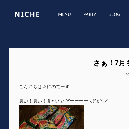
NICHE
MENU
PARTY
BLOG
さぁ！7月
公
2
開
こんにちは☆にのでーす！
日
暑い！暑い！夏がきたぞーーーー＼(^o^)／