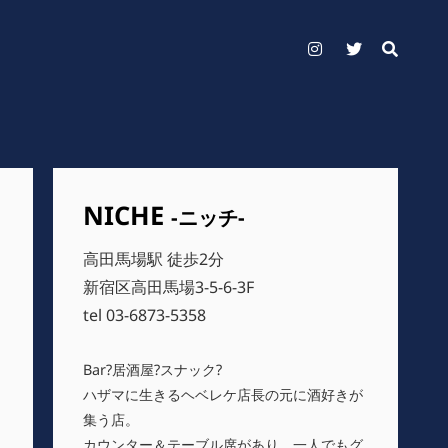
Instagram
Twitter
NICHE
-ニッチ-
高田馬場駅 徒歩2分
新宿区高田馬場3-5-6-3F
tel 03-6873-5358
Bar?居酒屋?スナック?
ハザマに生きるヘベレケ店長の元に酒好きが
集う店。
カウンター＆テーブル席があり、一人でもグ