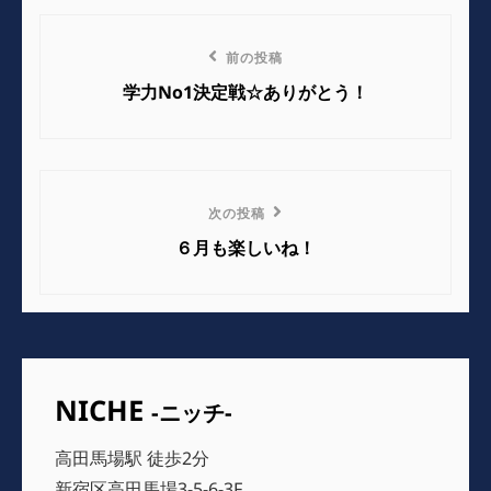
リ
投
ー
前
前の投稿
稿
の
学力No1決定戦☆ありがとう！
ナ
投
稿
ビ
ゲ
次
次の投稿
の
ー
６月も楽しいね！
投
シ
稿
ョ
ン
NICHE
-ニッチ-
高田馬場駅 徒歩2分
新宿区高田馬場3-5-6-3F