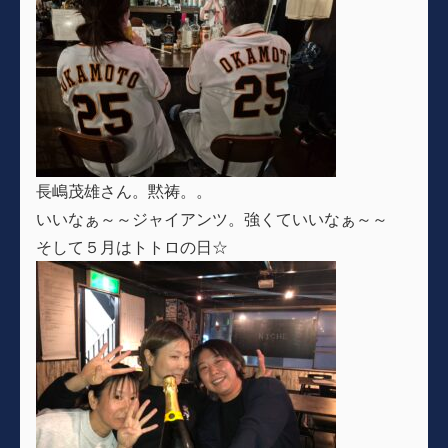
長嶋茂雄さん。黙祷。。
いいなぁ～～ジャイアンツ。強くていいなぁ～～
そして５月はトトロの日☆