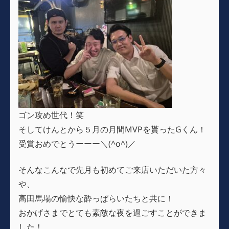
ゴン攻め世代！笑
そしてけんとから５月の月間MVPを貰ったGくん！
受賞おめでとうーーー＼(^o^)／
そんなこんなで先月も初めてご来店いただいた方々
や、
高田馬場の愉快な酔っぱらいたちと共に！
おかげさまでとても素敵な夜を過ごすことができま
した！