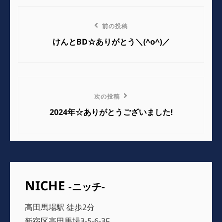
リ
投
ー
前
前の投稿
稿
の
けんとBD☆ありがとう＼(^o^)／
ナ
投
稿
ビ
ゲ
次
次の投稿
の
ー
2024年☆ありがとうございました!
投
シ
稿
ョ
ン
NICHE
-ニッチ-
高田馬場駅 徒歩2分
新宿区高田馬場3-5-6-3F