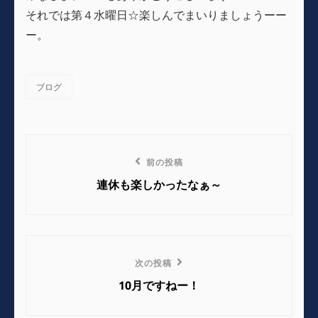
それでは第４水曜日☆楽しんでまいりましょうーー
ー。
ブログ
カ
テ
ゴ
リ
投
ー
前
前の投稿
稿
の
連休も楽しかったなぁ～
ナ
投
稿
ビ
ゲ
次
次の投稿
の
ー
10月ですねー！
投