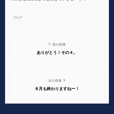
ブログ
カ
テ
ゴ
リ
投
ー
前
前の投稿
稿
の
ありがとう！その４。
ナ
投
稿
ビ
ゲ
次
次の投稿
の
ー
８月も終わりますねー！
投
シ
稿
ョ