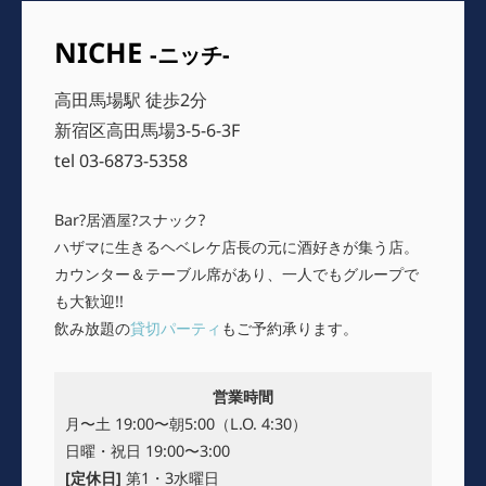
ン
NICHE
-ニッチ-
高田馬場駅 徒歩2分
新宿区高田馬場3-5-6-3F
tel 03-6873-5358
Bar?居酒屋?スナック?
ハザマに生きるヘベレケ店長の元に酒好きが集う店。
カウンター＆テーブル席があり、一人でもグループで
も大歓迎!!
飲み放題の
貸切パーティ
もご予約承ります。
営業時間
月〜土 19:00〜朝5:00（L.O. 4:30）
日曜・祝日 19:00〜3:00
[定休日]
第1・3水曜日