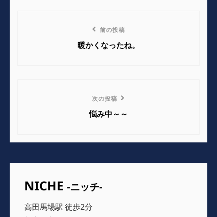
ゴ
リ
投
ー
前
前の投稿
稿
の
暖かくなったね。
ナ
投
稿
ビ
ゲ
次
次の投稿
の
ー
悩み中～～
投
シ
稿
ョ
ン
NICHE
-ニッチ-
高田馬場駅 徒歩2分