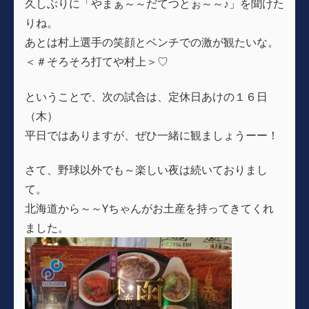
久しぶりに「やまぁ～～だてつとぉ～～♪」を聞けた
りね。
あとは村上選手の笑顔とベンチでの激が観たいな。
＜＃そろそろ打てや村上＞♡
ということで、次の試合は、定休日あけの１６日
（木）
平日ではありますが、ぜひ一緒に観ましょうーー！
さて、野球以外でも～楽しい夜は続いておりまし
て。
北海道から～～Yちゃんがお土産を持ってきてくれ
ました。