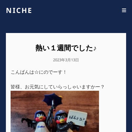
NICHE
熱い１週間でした♪
公
2023年3月13日
開
こんばんは☆にのでーす！
日
皆様、お元気にしていらっしゃいますかー？