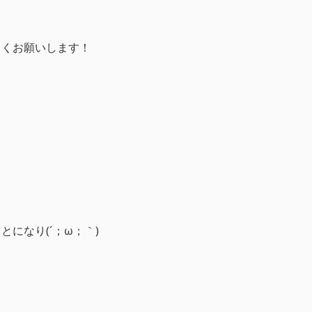
しくお願いします！
になり(´；ω；｀)