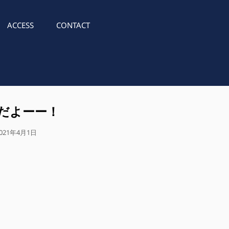
ACCESS
CONTACT
だよーー！
公
021年4月1日
開
日