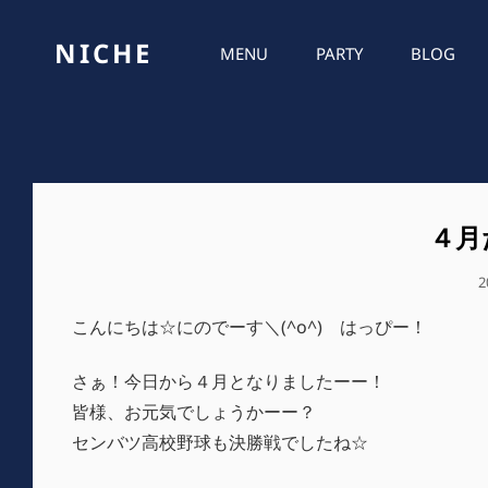
NICHE
MENU
PARTY
BLOG
４月
2
こんにちは☆にのでーす＼(^o^) はっぴー！
さぁ！今日から４月となりましたーー！
皆様、お元気でしょうかーー？
センバツ高校野球も決勝戦でしたね☆