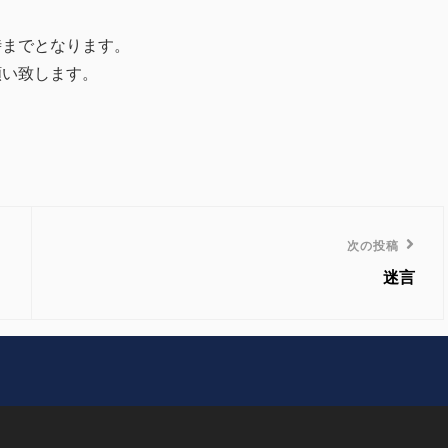
時までとなります。
願い致します。
次
次の投稿
の
迷言
投
稿