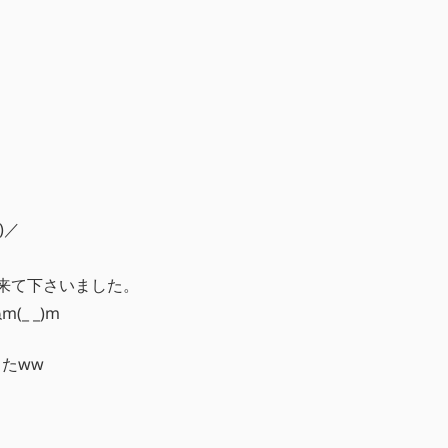
)／
来て下さいました。
_ _)m
たww