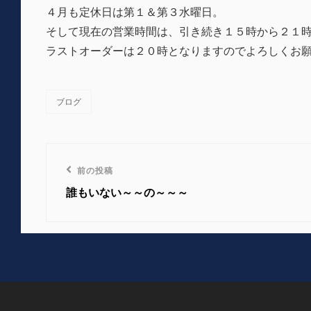
４月も定休日は第１＆第３水曜日。
そして現在の営業時間は、引き続き１５時から２１
ラストオーダーは２０時となりますのでよろしくお
ブログ
カ
テ
ゴ
リ
投
ー
前
前の投稿
稿
の
誰もいない～～の～～～
投
ナ
稿
ビ
ゲ