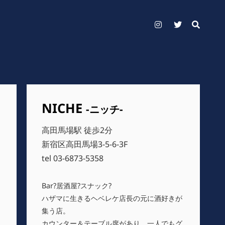
Instagram
Twitter
NICHE
-ニッチ-
高田馬場駅 徒歩2分
新宿区高田馬場3-5-6-3F
tel 03-6873-5358
Bar?居酒屋?スナック?
ハザマに生きるヘベレケ店長の元に酒好きが
集う店。
カウンター＆テーブル席があり、一人でもグ