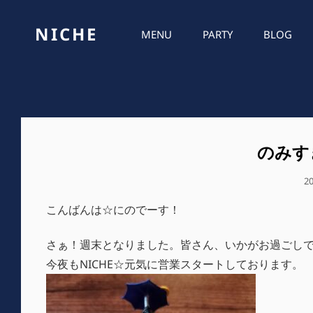
NICHE
MENU
PARTY
BLOG
のみす
公
2
開
こんばんは☆にのでーす！
日
さぁ！週末となりました。皆さん、いかがお過ごし
今夜もNICHE☆元気に営業スタートしております。