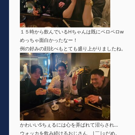
１５時から飲んでいるHちゃんは既にペロペロw
めっちゃ面白かったなー！
例の好みの顔比べもとても盛り上がりましたね。
かわいいSちぇるには心を弄ばれて沼らされ…
ウォッカを飲み続けるおじさん＿|￣|○だめ。