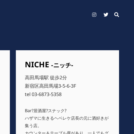
Instagram
Twitter
NICHE
-ニッチ-
高田馬場駅 徒歩2分
新宿区高田馬場3-5-6-3F
tel 03-6873-5358
Bar?居酒屋?スナック?
ハザマに生きるヘベレケ店長の元に酒好きが
集う店。
カウンター＆テーブル席があり、一人でもグ