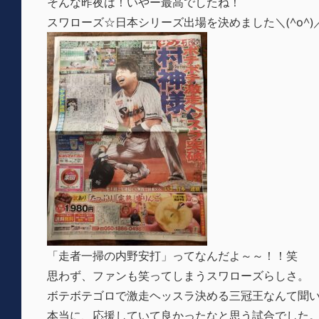
そんな昨夜は！いやー最高でしたね！
スワローズ☆日本シリーズ出場を決めました＼(^o^)
「走者一掃の内野安打」ってなんだよ～～！！笑
思わず、ファンも笑ってしまうスワローズらしさ。
ボテボテゴロで激走ヘッスラ決める三冠王なんて聞
本当に、応援していて良かったなと思う試合でした