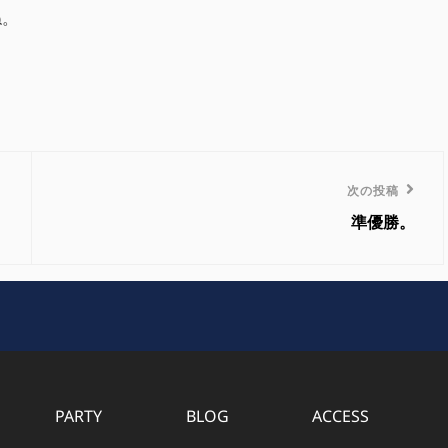
ね。
次
次の投稿
の
準優勝。
投
稿
PARTY
BLOG
ACCESS