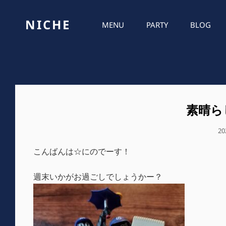
NICHE
MENU
PARTY
BLOG
素晴ら
公
2
開
こんばんは☆にのでーす！
日
週末いかがお過ごしでしょうかー？