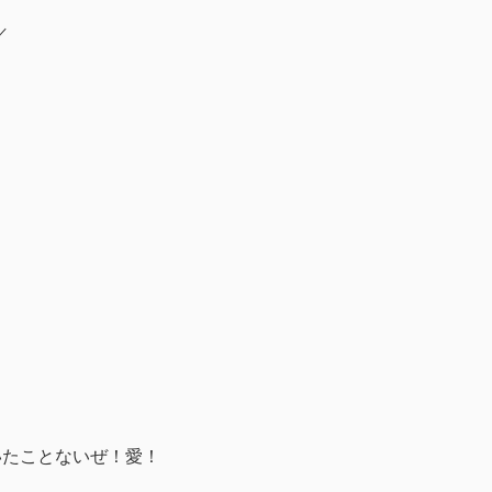
／
いたことないぜ！愛！
。