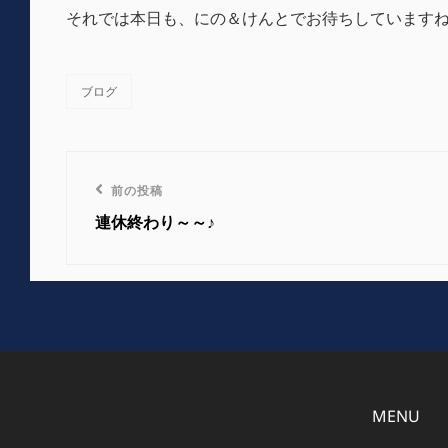
それでは本日も、にの＆けんとでお待ちしています
ブログ
カ
テ
ゴ
リ
投
ー
前
前の投稿
稿
の
連休終わり～～♪
投
ナ
稿
ビ
ゲ
ー
MENU
シ