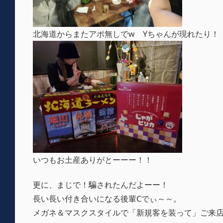
北海道からまたアポ無しでw Yちゃんが現れたり！
いつもお土産ありがとーーー！！
更に、まじで！騙されたんだよーー！
長い長い付き合いになる後輩Cでぃ～～。
メガネ＆マスクスタイルで「新規客を装って」ご来