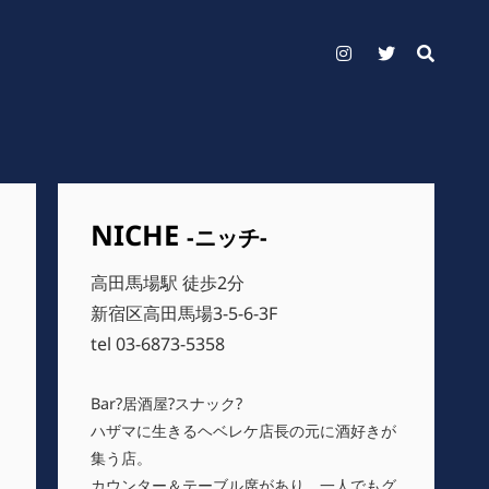
Instagram
Twitter
NICHE
-ニッチ-
高田馬場駅 徒歩2分
新宿区高田馬場3-5-6-3F
tel 03-6873-5358
Bar?居酒屋?スナック?
ハザマに生きるヘベレケ店長の元に酒好きが
集う店。
カウンター＆テーブル席があり、一人でもグ