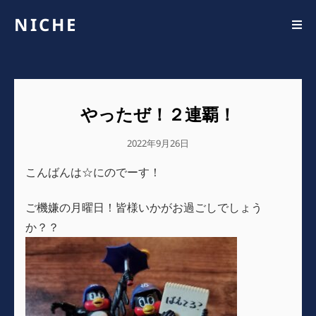
NICHE
やったぜ！２連覇！
公
2022年9月26日
開
こんばんは☆にのでーす！
日
ご機嫌の月曜日！皆様いかがお過ごしでしょう
か？？