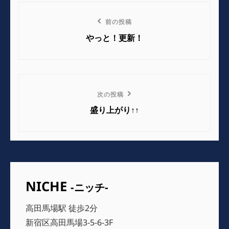
リ
投
ー
前
前の投稿
稿
の
やっと！更新！
ナ
投
稿
ビ
ゲ
次
次の投稿
の
ー
盛り上がり↑↑
投
シ
稿
ョ
ン
NICHE
-ニッチ-
高田馬場駅 徒歩2分
新宿区高田馬場3-5-6-3F