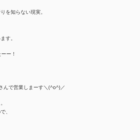
行りを知らない現実。
います。
たーー！
んで営業しまーす＼(^o^)／
た。
ので、