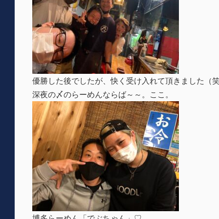
優勝した後でしたが、快く受け入れて頂きました（
深夜の〆のらーめんならば～～。ここ。
博多らーめん「でぶちゃん」♡