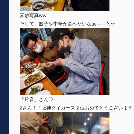
素敵写真ww
そして、餃子や中華が食べたいなぁ～～と☆
「玲音」さん♡
Zさん！「阪神タイガース２位おめでとうございます