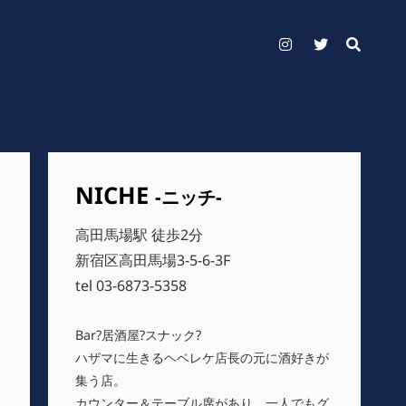
Instagram
Twitter
NICHE
-ニッチ-
高田馬場駅 徒歩2分
新宿区高田馬場3-5-6-3F
tel 03-6873-5358
Bar?居酒屋?スナック?
ハザマに生きるヘベレケ店長の元に酒好きが
集う店。
カウンター＆テーブル席があり、一人でもグ