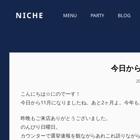
NICHE
MENU
PARTY
BLOG
今日から
公
2
開
こんにちは☆にのでーす！
日
今日から11月になりましたね。あと2ヶ月よ。今年も
昨晩もご来店ありがとうございました。
のんびり日曜日。
カウンターで選挙速報を観ながらあれこれ語りなが